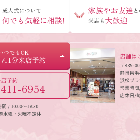
家族やお友達
成人式について
と
何でも気軽に相談!
大歓迎
来店も
いつでもOK
店舗は
ん1分来店予約
〒435-00
静岡県浜
来店予約
浜松プラ
-411-6954
営業時間/1
店休日/
/ 10:00〜18:30
 毎週水曜・火曜不定休