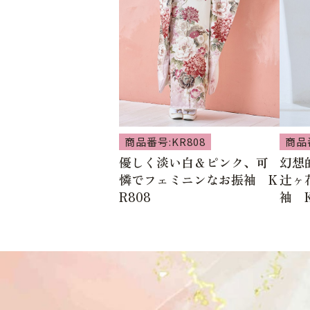
商品番号:KR808
商品番
優しく淡い白＆ピンク、可
幻想
憐でフェミニンなお振袖 K
辻ヶ
R808
袖 K