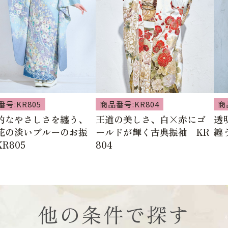
号:KR805
商品番号:KR804
商
的なやさしさを纏う、
王道の美しさ、白×赤にゴ
透
花の淡いブルーのお振
ールドが輝く古典振袖 KR
纏
R805
804
他の条件で探す