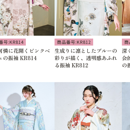
号:KR814
商品番号:KR812
商
可憐に花開くピンクベ
生成りに凛としたブルーの
深
の振袖 KR814
彩りが描く、透明感あふれ
会
る振袖 KR812
の振