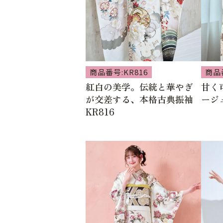
商品番号:KR816
商品番
紅白の美学。伝統と華やぎ
甘く
が交差する、本格古典振袖
ージュ
KR816