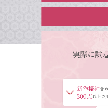
実際に試
新作振袖
含
300点
以上ご