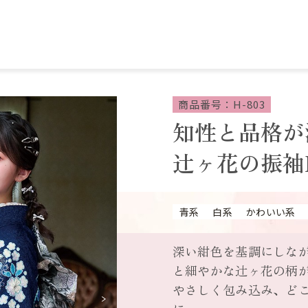
商品番号：H-803
知性と品格が
辻ヶ花の振袖H
青系
白系
かわいい系
深い紺色を基調にしな
と細やかな辻ヶ花の柄
やさしく包み込み、ど