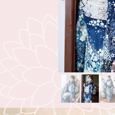
3
/
5