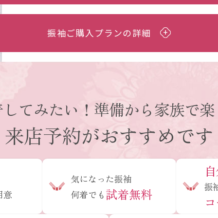
振袖ご購入プランの詳細
着してみたい！
準備から家族で楽
来店予約がおすすめです
自
め
気になった振袖
振
試着無料
用意
何着でも
コ