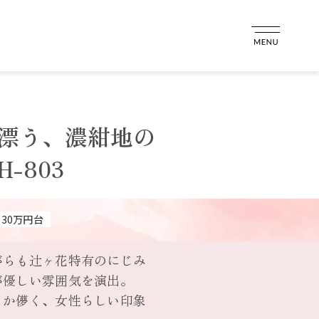
漂う、濃紺地の
-803
30万円台
がらも辻ヶ花特有のにじみ
が優しい雰囲気を演出。
こか儚く、女性らしい印象