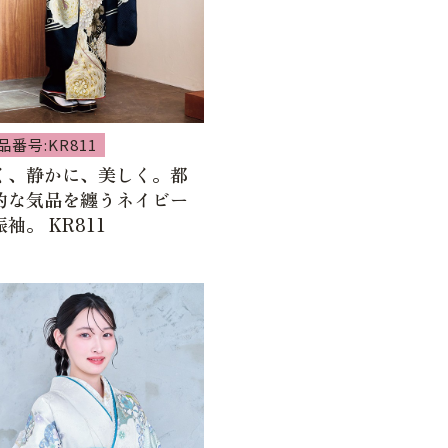
品番号:KR811
く、静かに、美しく。都
的な気品を纏うネイビー
袖。 KR811