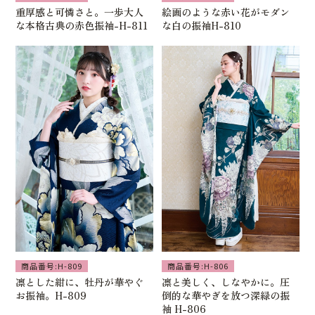
重厚感と可憐さと。一歩大人
絵画のような赤い花がモダン
な本格古典の赤色振袖-H-811
な白の振袖H-810
商品番号:H-809
商品番号:H-806
凛とした紺に、牡丹が華やぐ
凛と美しく、しなやかに。圧
お振袖。H-809
倒的な華やぎを放つ深緑の振
袖 H-806