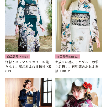
商品番号:KR813
商品番号:KR812
深緑とニュアンスカラーが織
生成りに凛としたブルーの彩
りなす、気品あふれる振袖 KR
りが描く、透明感あふれる振
813
袖 KR812