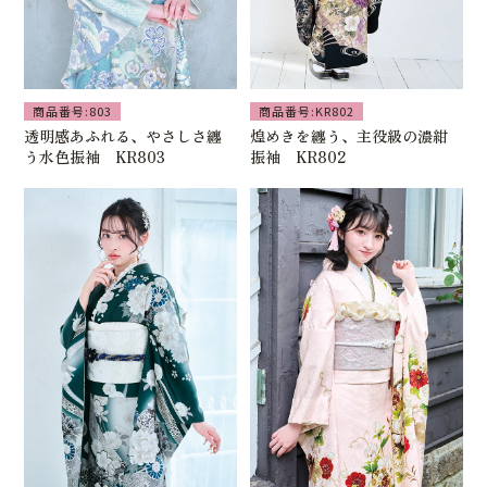
商品番号:803
商品番号:KR802
透明感あふれる、やさしさ纏
煌めきを纏う、主役級の濃紺
う水色振袖 KR803
振袖 KR802