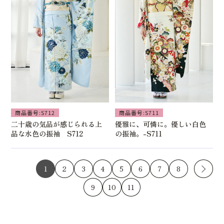
商品番号:S712
商品番号:S711
二十歳の気品が感じられる上
優雅に、可憐に。優しい白色
品な水色の振袖 S712
の振袖。-S711
1
2
3
4
5
6
7
8
9
10
11