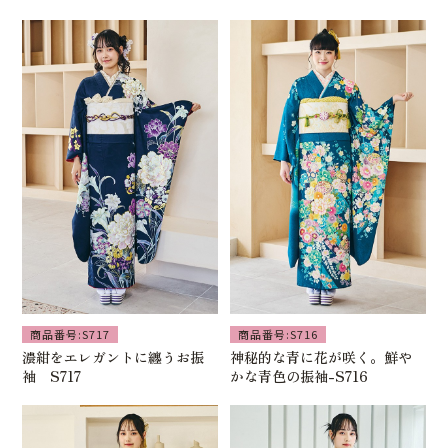
商品番号:S717
商品番号:S716
濃紺をエレガントに纏うお振
神秘的な青に花が咲く。鮮や
袖 S717
かな青色の振袖-S716