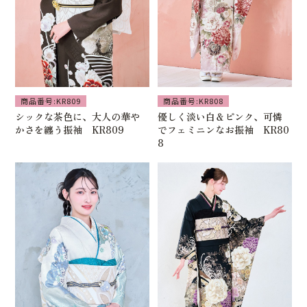
商品番号:KR809
商品番号:KR808
シックな茶色に、大人の華や
優しく淡い白＆ピンク、可憐
かさを纏う振袖 KR809
でフェミニンなお振袖 KR80
8