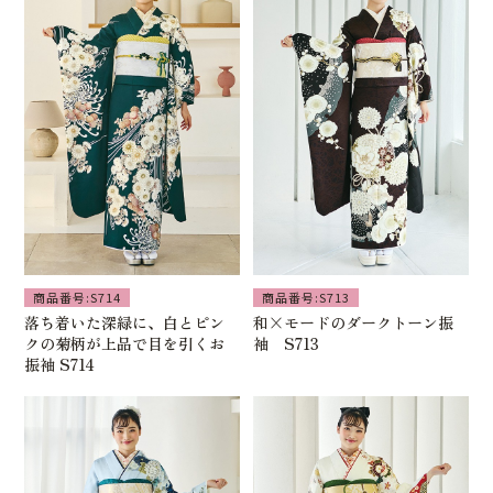
商品番号:S714
商品番号:S713
落ち着いた深緑に、白とピン
和×モードのダークトーン振
クの菊柄が上品で目を引くお
袖 S713
振袖 S714