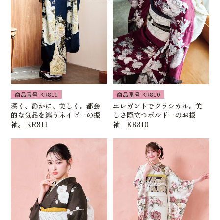
商品番号:KR811
商品番号:KR810
深く、静かに、美しく。都会
エレガントでクラシカル。美
的な気品を纏うネイビーの振
しさ際立つボルドーのお振
袖。 KR811
袖 KR810