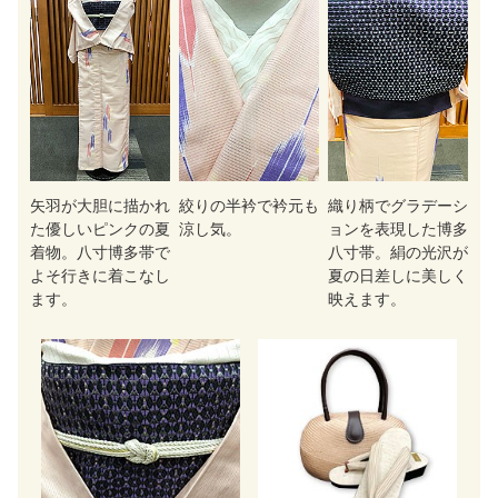
矢羽が大胆に描かれ
絞りの半衿で衿元も
織り柄でグラデーシ
た優しいピンクの夏
涼し気。
ョンを表現した博多
着物。八寸博多帯で
八寸帯。絹の光沢が
よそ行きに着こなし
夏の日差しに美しく
ます。
映えます。