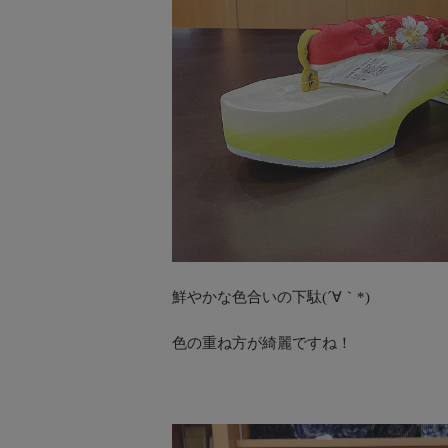
鮮やかな色合いの下駄(´∀｀*)
色の重ね方が綺麗ですね！