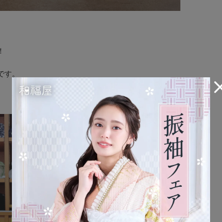
！
です。