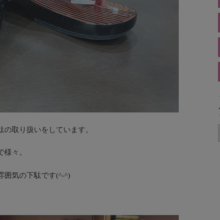
駄の取り扱いをしています。
で様々。
気の下駄です(^-^)