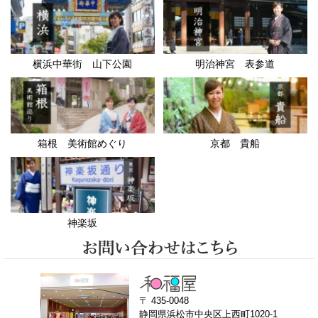
横浜中華街 山下公園
明治神宮 表参道
箱根 美術館めぐり
京都 貴船
神楽坂
〒 435-0048
静岡県浜松市中央区上西町1020-1