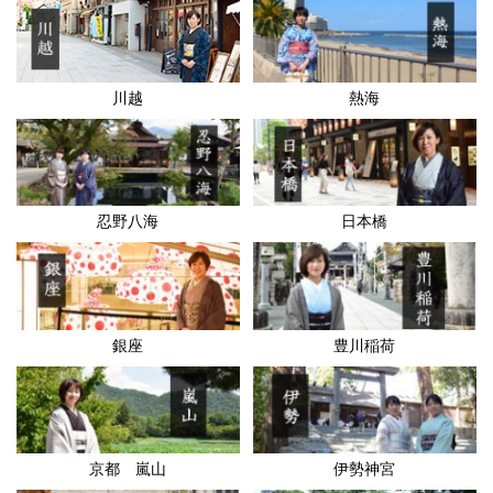
川越
熱海
忍野八海
日本橋
銀座
豊川稲荷
京都 嵐山
伊勢神宮