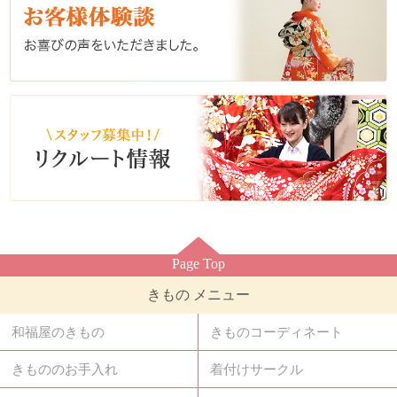
Page Top
きもの メニュー
和福屋のきもの
きものコーディネート
きもののお手入れ
着付けサークル