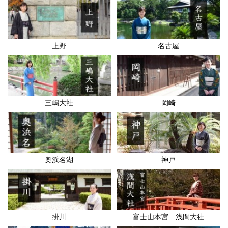
上野
名古屋
三嶋大社
岡崎
奥浜名湖
神戸
掛川
富士山本宮 浅間大社