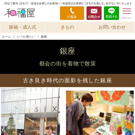
振袖・成人式
きもの
お問い合わせ
ホーム
＞
いつか着たい
＞
銀座
銀座
都会の街を着物で散策
古き良き時代の面影を残した銀座